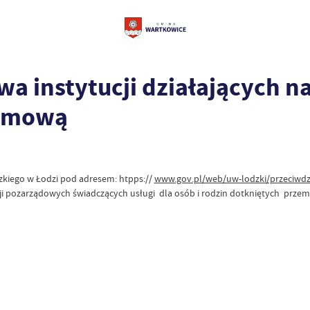
a instytucji działających na
domową
zkiego w Łodzi pod adresem: htpps://
www.gov.pl/web/uw-lodzki/przeciwd
ji pozarządowych świadczących usługi dla osób i rodzin dotkniętych prz