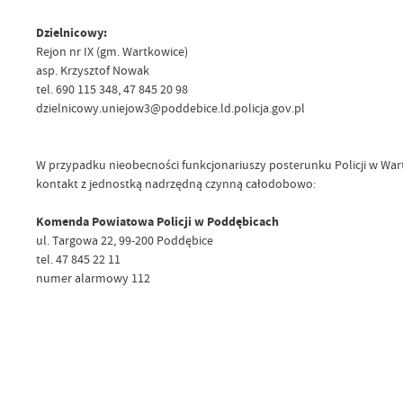
Dzielnicowy:
Rejon nr IX (gm. Wartkowice)
asp. Krzysztof Nowak
tel. 690 115 348, 47 845 20 98
dzielnicowy.uniejow3@poddebice.ld.policja.gov.pl
W przypadku nieobecności funkcjonariuszy posterunku Policji w War
kontakt z jednostką nadrzędną czynną całodobowo:
Komenda Powiatowa Policji w Poddębicach
ul. Targowa 22, 99-200 Poddębice
tel. 47 845 22 11
numer alarmowy 112