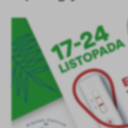
U
Sz
ws
N
Ni
um