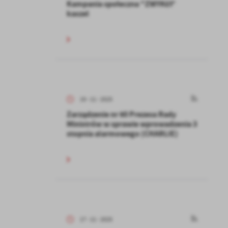
Kampania społeczna "ZWYKŁY'
kaszel
19 - 11 - 2025
Zarządzenie nr 60 Prezesa Rady
Ministrów w sprawie wprowadzenia 3
stopnia alarmowego (CHARLIE)
17 - 11 - 2025