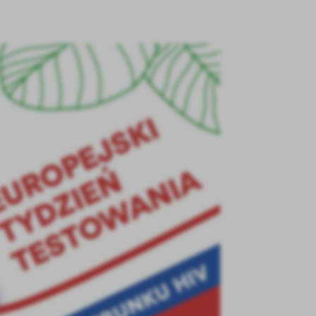
stawienia
anujemy Twoją prywatność. Możesz zmienić ustawienia cookies lub zaakceptować je
zystkie. W dowolnym momencie możesz dokonać zmiany swoich ustawień.
iezbędne
ezbędne pliki cookies służą do prawidłowego funkcjonowania strony internetowej i
ożliwiają Ci komfortowe korzystanie z oferowanych przez nas usług.