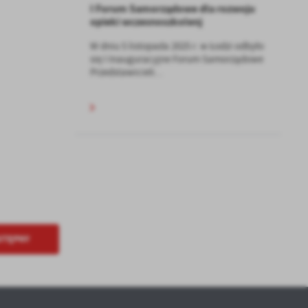
I Forum Samorządowe dla rozwoju
a
opieki wczesnoszkolenj
kom
W dniu 5 listopada 2025 r. w Łodzi odbyło
się I Inauguracyjne Forum Samorządowe
Przedstawicieli...
z
ci
.
STĘPNY
a