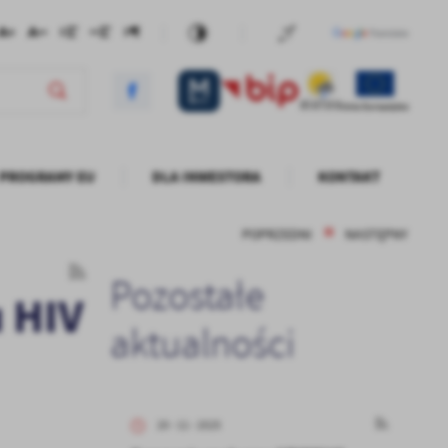
PROGRAMY EU
DLA INWESTORA
KONTAKT
POPRZEDNI
NASTĘPNY
Pozostałe
 HIV
aktualności
20 - 11 - 2025