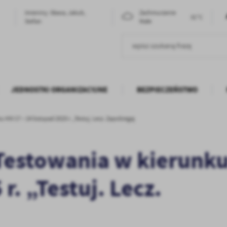
Imieniny: Sława, Jakub,
Zachmurzenie
31°C
Stefan
Małe
JEDNOSTKI ORGANIZACYJNE
BEZPIECZEŃSTWO
HIV 17 – 24 listopad 2025 r. „Testuj. Lecz. Zapobiegaj
Testowania w kierunku
 r. „Testuj. Lecz.