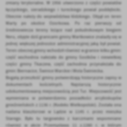
zmiany terytorialne. W 1956 utworzono z części powiatów
łęczyckiego, sieradzkiego i tureckiego powiał poddębicki.
Obecnie należy do województwa łódzkiego. Objął on teren
Warty po okolice Ozorkowa. Po raz pierwszy od
średniowiecza tereny leżące nad południkowym biegiem
Neru, objęte dziś granicami gminy Wartkowice znalazły się w
jednej większej jednostce administracyjnej jaką był powiat.
Teren obecnej gminy wchodził również w granice kilku gmin:
część wschodnia należała do gminy Gostków i niewielkiej
części gminy Tkaczew, część zachodnia przynależała do
gmin: Biernacice, Świnice Warckie i Wola Świniecka.
Bogatą przeszłość gminy potwierdzają historyczne zapisy w
dokumentach kościelnych. Najstarszą historycznie
udokumentowaną miejscowością jest Tur. Miejscowość jest
wymieniana w potwierdzeniu posiadłości arcybiskupów
gnieźnieńskich z 1136 r. (Kodeks Wielkopolski). Została ona
nadana klasztorowi w Lądzie w 1145 r. przez mieszka
Starego. Było tu targowisko z karczmami wspomniane
również w akcie Przemysława 11 z.1280 r. w którym