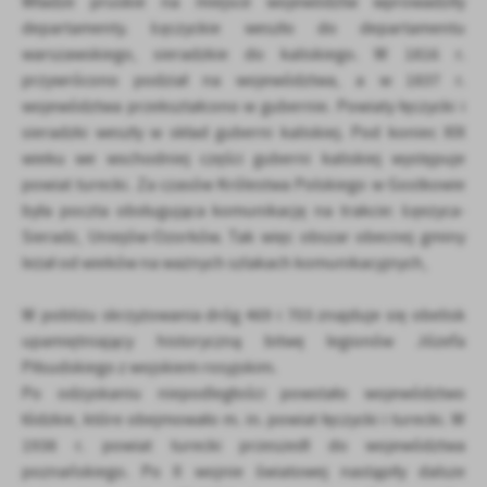
Władze pruskie na miejsce województw wprowadziły
departamenty. Łęczyckie weszło do departamentu
warszawskiego, sieradzkie do kaliskiego. W 1816 r.
przywrócono podział na województwa, a w 1837 r.
województwa przekształcono w gubernie. Powiaty łęczycki i
sieradzki weszły w skład guberni kaliskiej. Pod koniec XIX
wieku we wschodniej części guberni kaliskiej występuje
powiat turecki. Za czasów Królestwa Polskiego w Gostkowie
była poczta obsługująca komunikację na trakcie: Łęezyca-
Sieradz, Uniejów-Ozorków. Tak więc obszar obecnej gminy
leżał od wieków na ważnych szlakach komunikacyjnych,
W pobliżu skrzyżowania dróg 469 i 703 znajduje się obelisk
upamiętniający historyczną bitwę legionów Józefa
Piłsudskiego z wojskiem rosyjskim.
Po odzyskaniu niepodległości powstało województwo
łódzkie, które obejmowało m. in. powiat łęczycki i turecki. W
1938 r. powiat turecki przeszedł do województwa
poznańskiego. Po II wojnie światowej nastąpiły dalsze