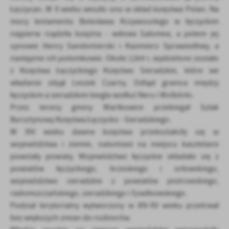
Łęczycan. W X wieku weszło ono w skład księstwa Polan. Na
mocy testamentu Bolesława Krzywoustego w łęczyckim
najpierw rządziła księżna - wdowa Salomea, a potem jej
synowie Henry Sandomierski i Kazimierz Sprawiedliwy, a
następnie ich potomkowie. Około 1264 r. wydzielone zostało
z Księstwa Łęczyckiego Księstwo Sieradzkie, które we
władanie objął Leszek Czarny. Odtąd granica między
łęczyckim a sieradzkim biegła wzdłuż Neru i Wolbórki.
Przez tereny gminy Wartkowice przebiegał Szlak
Bursztynowy Księstwa Łęczycko - Sieradzkiego.
W XIV wieku dawne księstwa przekształciły się w
województwa i ziemie, natomiast na miejscu kasztelanii
powstały powiaty. Województwo łęczyckie składało się z
powiatów łęczyckiego, brzeskiego i orłowskiego,
województwo sieradzkie z powiatów piotrowskiego,
radomszczańskiego, sieradzkiego i Szadkowskiego.
Podział terytorialny wytworzony w XIV-XV wieku przetrwał
bez większych zmian do rozbiorów.