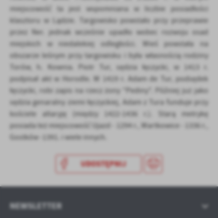
miejscowość ta jest wspomniana w liczbie posiadłości
klasztoru w Lądzie. Targowisko powstało przy przeprawie
przez Ner. jednak wcześnie upadło wobec rozwoju osad
miejskich w niedalekiej odległości. Wieś powstała na
obszarze leśnym przy targowisku i była własnością rodziny
Torów, h. Kownia. Piotr Tur, sędzia łęczycki, w 1413 r.
podpisał akt w Horodle. W 1419 r. Adam de Tur, podsędek
łęczycki, robi zapis na rzecz żony "Pediny". Później już jako
sędzia genaralny ziemi łęczyckiej, Adam z Tura funduje przy
kościele altaryję (między 1422-1436 r.). Starą metrykę
posiada też miejscowość Ujazd - 1294 r., Wartkowice - 1336 r.,
Gostków -1391. i wiele innych.
UDOSTĘPNIJ
NEWSLETTER