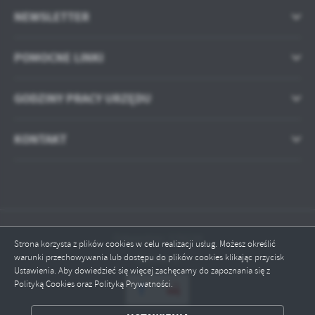
NEWSLETTER
POMOCNE LINKI
GODZINY PRACY URZĘDU
KONTAKT
Odwiedzin: 570234
Strona korzysta z plików cookies w celu realizacji usług. Możesz określić
warunki przechowywania lub dostępu do plików cookies klikając przycisk
Online: 2
Ustawienia. Aby dowiedzieć się więcej zachęcamy do zapoznania się z
Polityką Cookies oraz Polityką Prywatności.
ZAPISZ WYBRANE