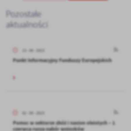
Pozostałe
aktualności
13 - 06 - 2023
Punkt Informacyjny Funduszy Europejskich
02 - 06 - 2023
Pomoc w sektorze zbóż i nasion oleistych – 1
czerwca rusza nabór wniosków