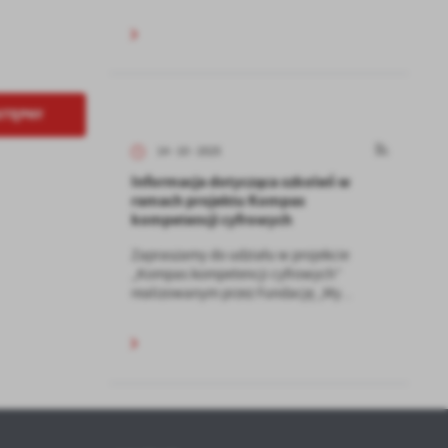
a
kom
z
STĘPNY
ci
14 - 10 - 2025
Informacja dotycząca szkoleń w
ramach projektu Kompas
kompetencji cyfrowych
Zapraszamy do udziału w projekcie
„Kompas kompetencji cyfrowych”
realizowanym przez Fundację „My...
.
a