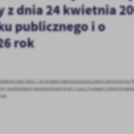
y z dnia 24 kwietnia 20
ku publicznego i o
26 rok
stawienia
aździernika 2025 r. w sprawie ogłoszenia konsultacji dotyczących
i podmiotami wymienionymi w art. 3 ust. 3 ustawy z dnia 24 kwietn
 rok
anujemy Twoją prywatność. Możesz zmienić ustawienia cookies lub zaakceptować je
zystkie. W dowolnym momencie możesz dokonać zmiany swoich ustawień.
iezbędne
ezbędne pliki cookies służą do prawidłowego funkcjonowania strony internetowej i
ożliwiają Ci komfortowe korzystanie z oferowanych przez nas usług.