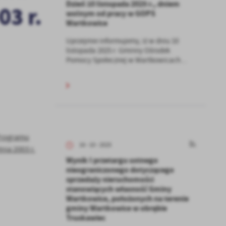
Dzień 10 listopada 2025 r., dniem
03 r.
wolnym od pracy w GOPS
Wartkowice
Uprzejmie informujemy, iż w dniu 10
listopada 2025 r. Gminny Ośrodek
Pomocy Społecznej w Wartkowicach...
 Programu
16 - 10 - 2025
ia 2003 r.
Wynik I przetargu ustnego
nieograniczonego dotyczącego
sprzedaży nieruchomości
stanowiących własność Gminy
Wartkowice, położonych na terenie
gminy Wartkowice w obrębie
Truskawiec