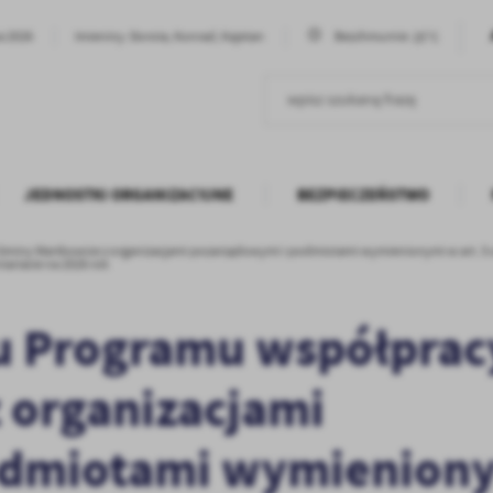
25°C
ia 2026
Imieniny: Dorota, Konrad, Kajetan
Bezchmurnie
JEDNOSTKI ORGANIZACYJNE
BEZPIECZEŃSTWO
miny Wartkowice z organizacjami pozarządowymi i podmiotami wymienionymi w art. 3 ust.
tariacie na 2026 rok
tu Programu współprac
 organizacjami
odmiotami wymienion