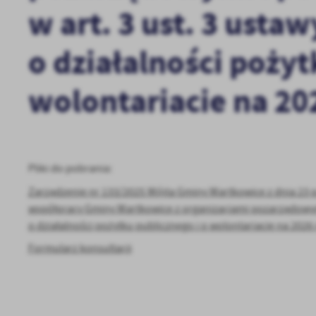
w art. 3 ust. 3 ustaw
o działalności pożyt
wolontariacie na 20
Pliki do pobrania:
U
Zarządzenie nr 133/2025 Wójta Gminy Wartkowice z dnia 23 p
współpracy Gminy Wartkowice z organizacjami pozarządowymi 
o działalności pożytku publicznego i o wolontariacie na 2026
Sz
ws
Formularz konsultacji
N
Ni
um