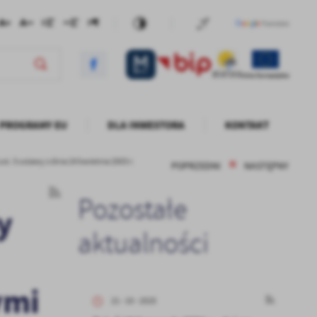
PROGRAMY EU
DLA INWESTORA
KONTAKT
 3 ustawy z dnia 24 kwietnia 2003 r.
POPRZEDNI
NASTĘPNY
Pozostałe
y
aktualności
ymi
21 - 10 - 2025