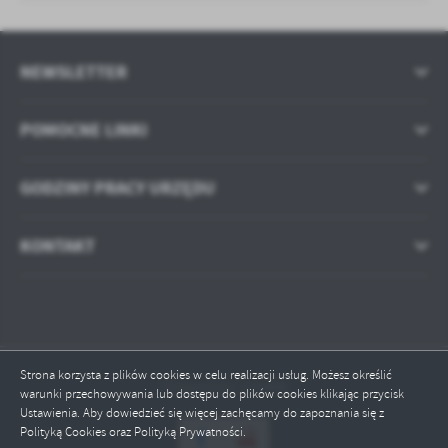
NEWSLETTER
POMOCNE LINKI
GODZINY PRACY URZĘDU
KONTAKT
Strona korzysta z plików cookies w celu realizacji usług. Możesz określić
Odwiedzin: 570406
warunki przechowywania lub dostępu do plików cookies klikając przycisk
Ustawienia. Aby dowiedzieć się więcej zachęcamy do zapoznania się z
Polityką Cookies oraz Polityką Prywatności.