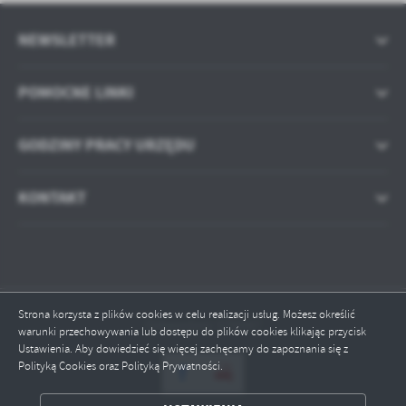
NEWSLETTER
POMOCNE LINKI
GODZINY PRACY URZĘDU
KONTAKT
Strona korzysta z plików cookies w celu realizacji usług. Możesz określić
Odwiedzin: 570447
warunki przechowywania lub dostępu do plików cookies klikając przycisk
Ustawienia. Aby dowiedzieć się więcej zachęcamy do zapoznania się z
Polityką Cookies oraz Polityką Prywatności.
ZAPISZ WYBRANE