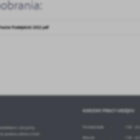
pobrania:
anujemy Twoją prywatność. Możesz zmienić ustawienia cookies lub zaakceptować je
zystkie. W dowolnym momencie możesz dokonać zmiany swoich ustawień.
Powiat Poddębicki 2022.pdf
iezbędne
ezbędne pliki cookies służą do prawidłowego funkcjonowania strony internetowej i
ożliwiają Ci komfortowe korzystanie z oferowanych przez nas usług.
iki cookies odpowiadają na podejmowane przez Ciebie działania w celu m.in. dostosowani
ęcej
oich ustawień preferencji prywatności, logowania czy wypełniania formularzy. Dzięki pli
okies strona, z której korzystasz, może działać bez zakłóceń.
unkcjonalne i personalizacyjne
go typu pliki cookies umożliwiają stronie internetowej zapamiętanie wprowadzonych prze
ebie ustawień oraz personalizację określonych funkcjonalności czy prezentowanych treści.
ięki tym plikom cookies możemy zapewnić Ci większy komfort korzystania z funkcjonalnoś
ęcej
ZAPISZ WYBRANE
szej strony poprzez dopasowanie jej do Twoich indywidualnych preferencji. Wyrażenie
ody na funkcjonalne i personalizacyjne pliki cookies gwarantuje dostępność większej ilości
GODZINY PRACY URZĘDU
nkcji na stronie.
ODRZUĆ WSZYSTKIE
nalityczne
Poniedziałek
7:30 - 15
ewslettera i otrzymuj
alityczne pliki cookies pomagają nam rozwijać się i dostosowywać do Twoich potrzeb.
na podany adres e-mail
ZEZWÓL NA WSZYSTKIE
okies analityczne pozwalają na uzyskanie informacji w zakresie wykorzystywania witryny
ęcej
Wtorek
7:30 - 15
ternetowej, miejsca oraz częstotliwości, z jaką odwiedzane są nasze serwisy www. Dane