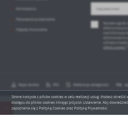
po
Koronawirus
wś
R
Wy
fu
Planowanie przestrzenne
Dz
Wyrażam zgodę n
st
elektroniczną na
Odpady Komunalne
Pr
mail informacji 
Wi
an
Administratora u
in
cofnięta w każdy
bę
plików cookies *
po
sp
Mapa serwisu
RSS
Deklaracja dostępności
Ję
Strona korzysta z plików cookies w celu realizacji usług. Możesz określi
dostępu do plików cookies klikając przycisk Ustawienia. Aby dowiedzie
Copyright by wartkowice.pl
zapoznania się z Polityką Cookies oraz Polityką Prywatności.