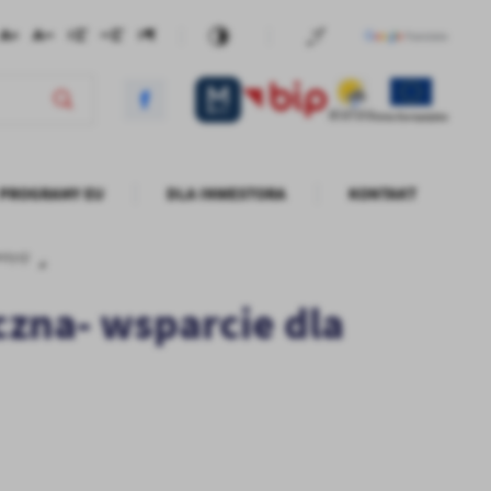
PROGRAMY EU
DLA INWESTORA
KONTAKT
stycji
zna- wsparcie dla