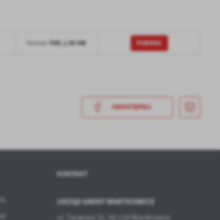
POBIERZ
PDF,
1.98 MB
Format:
a
kom
UDOSTĘPNIJ
z
ci
KONTAKT
:30
URZĄD GMINY WARTKOWICE
:30
ul. Targowa 25, 99-220 Wartkowice