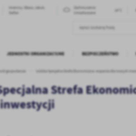
Imieniny: Sława, Jakub,
Zachmurzenie
24°C
Stefan
Umiarkowane
JEDNOSTKI ORGANIZACYJNE
BEZPIECZEŃSTWO
ność gospodarcza
Łódzka Specjalna Strefa Ekonomiczna- wsparcie dla nowych inwe
Specjalna Strefa Ekonomic
inwestycji
stawienia