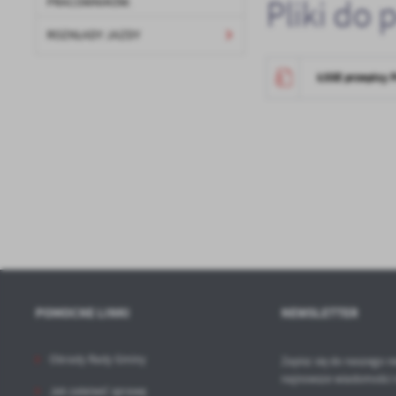
Pliki do 
PRACOWNIKÓW.
ROZKŁADY JAZDY
Sz
ws
ŁSSE przepisy 
N
Ni
um
Pl
Wi
Tw
co
F
Te
Ci
Dz
Wi
na
zg
POMOCNE LINKI
NEWSLETTER
fu
A
Obrady Rady Gminy
Zapisz się do naszego n
An
najnowsze wiadomości 
Co
Wi
Jak załatwić sprawę
in