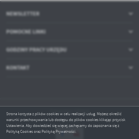
NEWSLETTER
POMOCNE LINKI
GODZINY PRACY URZĘDU
KONTAKT
Odwiedzin: 570416
Strona korzysta z plików cookies w celu realizacji usług. Możesz określić
warunki przechowywania lub dostępu do plików cookies klikając przycisk
Online: 2
Ustawienia. Aby dowiedzieć się więcej zachęcamy do zapoznania się z
Polityką Cookies oraz Polityką Prywatności.