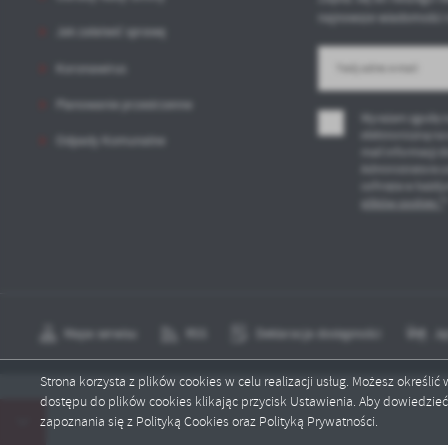
Co
Wi
najnowsze wiadomości 
in
Jak załatwić sprawę
po
wś
Koronawirus
R
Wy
fu
Dz
Planowanie przestrzenne
st
Wyrażam zgodę n
Pr
elektroniczną na
Odpady Komunalne
Wi
an
mail informacji 
in
Administratora u
bę
cofnięta w każdy
po
plików cookies *
sp
Mapa serwisu
RSS
Deklaracja dostępności
Ję
Strona korzysta z plików cookies w celu realizacji usług. Możesz określi
dostępu do plików cookies klikając przycisk Ustawienia. Aby dowiedzie
Copyright by wartkowice.pl
zapoznania się z Polityką Cookies oraz Polityką Prywatności.