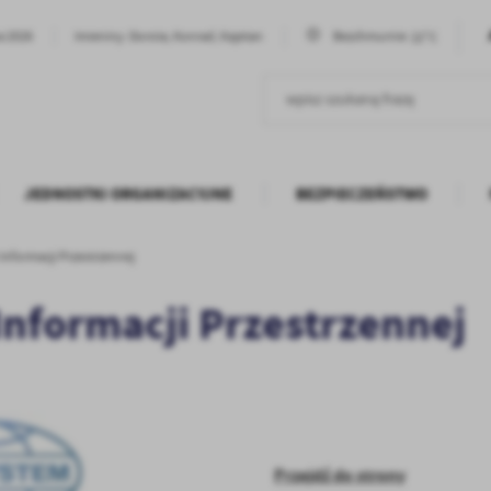
22°C
ia 2026
Imieniny: Dorota, Konrad, Kajetan
Bezchmurnie
JEDNOSTKI ORGANIZACYJNE
BEZPIECZEŃSTWO
Informacji Przestrzennej
Informacji Przestrzennej
Przejdź do strony