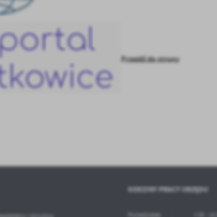
stawienia
anujemy Twoją prywatność. Możesz zmienić ustawienia cookies lub zaakceptować je
zystkie. W dowolnym momencie możesz dokonać zmiany swoich ustawień.
Przejdź do strony
iezbędne
ezbędne pliki cookies służą do prawidłowego funkcjonowania strony internetowej i
ożliwiają Ci komfortowe korzystanie z oferowanych przez nas usług.
iki cookies odpowiadają na podejmowane przez Ciebie działania w celu m.in. dostosowani
ęcej
oich ustawień preferencji prywatności, logowania czy wypełniania formularzy. Dzięki pli
okies strona, z której korzystasz, może działać bez zakłóceń.
unkcjonalne i personalizacyjne
go typu pliki cookies umożliwiają stronie internetowej zapamiętanie wprowadzonych prze
ebie ustawień oraz personalizację określonych funkcjonalności czy prezentowanych treści.
ięki tym plikom cookies możemy zapewnić Ci większy komfort korzystania z funkcjonalnoś
ęcej
ZAPISZ WYBRANE
szej strony poprzez dopasowanie jej do Twoich indywidualnych preferencji. Wyrażenie
ody na funkcjonalne i personalizacyjne pliki cookies gwarantuje dostępność większej ilości
nkcji na stronie.
GODZINY PRACY URZĘDU
ODRZUĆ WSZYSTKIE
nalityczne
alityczne pliki cookies pomagają nam rozwijać się i dostosowywać do Twoich potrzeb.
Poniedziałek
7:30 - 15
ewslettera i otrzymuj