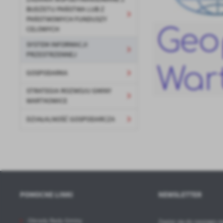
U
BUDŻETU PAŃSTWA LUB Z
PAŃSTWOWYCH FUNDUSZY
CELOWYCH
Sz
ws
SYSTEM INFORMACJI
PRZESTRZENNEJ
N
GOSPODARKA
Ni
STRATEGIA ROZWOJU GMINY
um
WARTKOWICE
Pl
Wi
Tw
co
DZIAŁALNOŚĆ GOSPODARCZA
F
Te
Ci
Dz
Wi
na
zg
fu
POMOCNE LINKI
NEWSLETTER
A
An
Obrady Rady Gminy
Zapisz się do naszego n