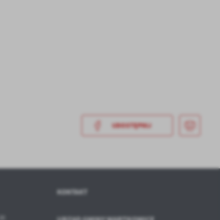
a
kom
UDOSTĘPNIJ
z
ci
KONTAKT
:30
URZĄD GMINY WARTKOWICE